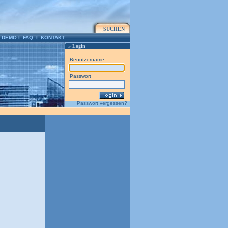
SUCHEN
.DEMO
l
FAQ
l
KONTAKT
» Login
Benutzername
Passwort
Passwort vergessen?