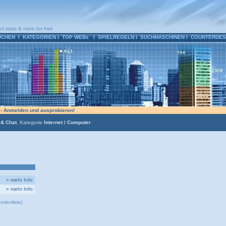
ol stats & more for free
UCHEN
l
KATEGORIEN
l
TOP WEBs
l
SPIELREGELN
l
SUCHMASCHINEN
l
COUNTERDES
n - Anmelden und ausprobieren!
& Chat
, Kategorie
Internet / Computer
» mehr Info
» mehr Info
rienliste)