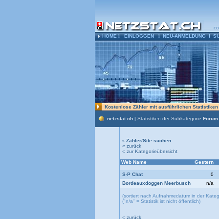
co
HOME
l
EINLOGGEN
l
NEU-ANMELDUNG
l
S
Kostenlose Zähler mit ausführlichen Statistike
netzstat.ch ¦
Statistiken der Subkategorie
Forum 
»
Zähler/Site suchen
« zurück
« zur Kategorieübersicht
Web Name
Gestern
S-P Chat
0
Bordeauxdoggen Meerbusch
n/a
(sortiert nach Aufnahmedatum in der Katego
("n/a" = Statistik ist nicht öffentlich)
« zurück