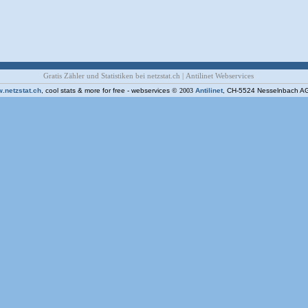
Gratis Zähler und Statistiken bei netzstat.ch
|
Antilinet Webservices
.netzstat.ch
, cool stats & more for free - webservices
© 2003
Antilinet
, CH-5524 Nesselnbach A