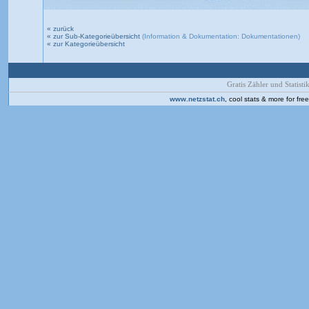
« zurück
« zur Sub-Kategorieübersicht
(Information & Dokumentation: Dokumentationen)
« zur Kategorieübersicht
Gratis Zähler und Statistik
www.netzstat.ch
, cool stats & more for fr