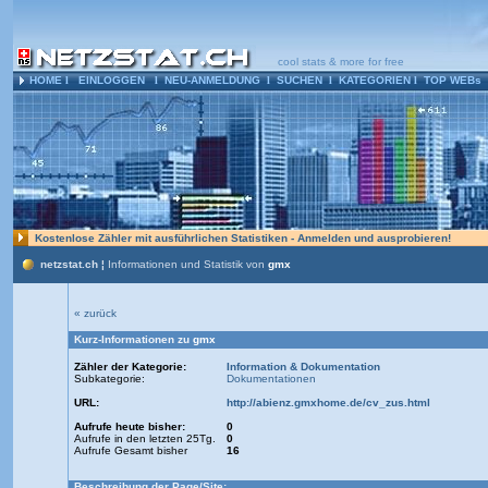
cool stats & more for free
HOME
l
EINLOGGEN
l
NEU-ANMELDUNG
l
SUCHEN
l
KATEGORIEN
l
TOP WEBs
Kostenlose Zähler mit ausführlichen Statistiken - Anmelden und ausprobieren!
netzstat.ch ¦
Informationen und Statistik von
gmx
« zurück
Kurz-Informationen zu
gmx
Zähler der Kategorie:
Information & Dokumentation
Subkategorie:
Dokumentationen
URL:
http://abienz.gmxhome.de/cv_zus.html
Aufrufe heute bisher:
0
Aufrufe in den letzten 25Tg.
0
Aufrufe Gesamt bisher
16
Beschreibung der Page/Site: