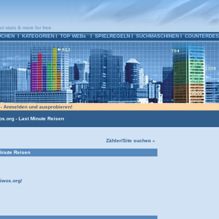
ol stats & more for free
UCHEN
l
KATEGORIEN
l
TOP WEBs
l
SPIELREGELN
l
SUCHMASCHINEN
l
COUNTERDES
n - Anmelden und ausprobieren!
s.org - Last Minute Reisen
Zähler/Site suche
n »
Minute Reisen
riwos.org/