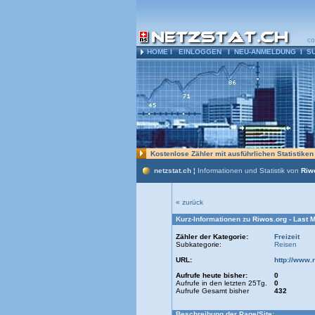
co
HOME
l
EINLOGGEN
l
NEU-ANMELDUNG
l
S
Kostenlose Zähler mit ausführlichen Statistike
netzstat.ch ¦
Informationen und Statistik von
Riwo
« zurück
Kurz-Informationen zu
Riwos.org - Last 
Zähler der Kategorie:
Freizeit
Subkategorie:
Reisen
URL:
http://www.
Aufrufe heute bisher:
0
Aufrufe in den letzten 25Tg.
0
Aufrufe Gesamt bisher
432
Beschreibung der Page/Site: