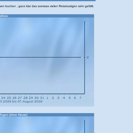
sen buchen , ganz klar das soetwas vielen Reiselustigen sehr gefällt.
dlinie
 Tagen (ohne Heute)