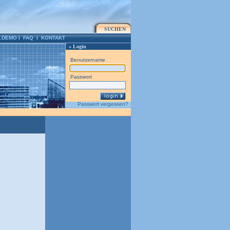
SUCHEN
.DEMO
l
FAQ
l
KONTAKT
» Login
Benutzername
Passwort
Passwort vergessen?