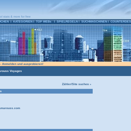
ol stats & more for free
UCHEN
l
KATEGORIEN
l
TOP WEBs
l
SPIELREGELN
l
SUCHMASCHINEN
l
COUNTERDES
n - Anmelden und ausprobieren!
rouss Voyages
Zähler/Site suche
n »
s
.amarouss.com