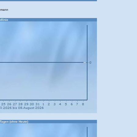
izmann
dlinie
 Tagen (ohne Heute)