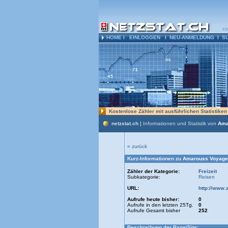
co
HOME
l
EINLOGGEN
l
NEU-ANMELDUNG
l
S
Kostenlose Zähler mit ausführlichen Statistike
netzstat.ch ¦
Informationen und Statistik von
Ama
« zurück
Kurz-Informationen zu
Amarouss Voyage
Zähler der Kategorie:
Freizeit
Subkategorie:
Reisen
URL:
http://www
Aufrufe heute bisher:
0
Aufrufe in den letzten 25Tg.
0
Aufrufe Gesamt bisher
252
Beschreibung der Page/Site: