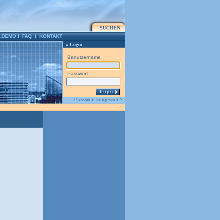
SUCHEN
.DEMO
l
FAQ
l
KONTAKT
» Login
Benutzername
Passwort
Passwort vergessen?