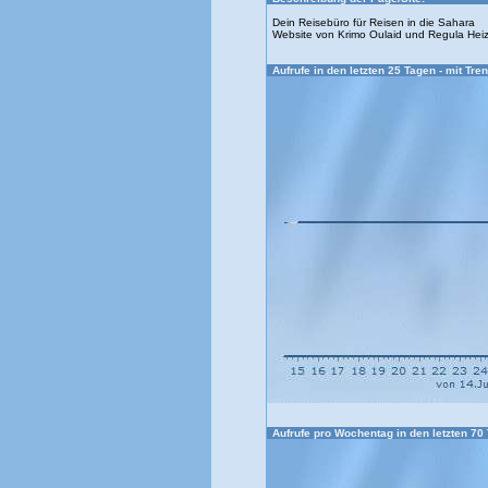
Dein Reisebüro für Reisen in die Sahara
Website von Krimo Oulaid und Regula He
Aufrufe in den letzten 25 Tagen - mit Tren
Aufrufe pro Wochentag in den letzten 70