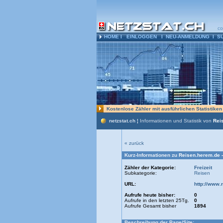
co
HOME
l
EINLOGGEN
l
NEU-ANMELDUNG
l
S
Kostenlose Zähler mit ausführlichen Statistike
netzstat.ch ¦
Informationen und Statistik von
Rei
« zurück
Kurz-Informationen zu
Reisen.herem.de -
Zähler der Kategorie:
Freizeit
Subkategorie:
Reisen
URL:
http://www.
Aufrufe heute bisher:
0
Aufrufe in den letzten 25Tg.
0
Aufrufe Gesamt bisher
1894
Beschreibung der Page/Site: