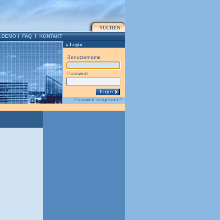
SUCHEN
.DEMO
l
FAQ
l
KONTAKT
» Login
Benutzername
Passwort
Passwort vergessen?