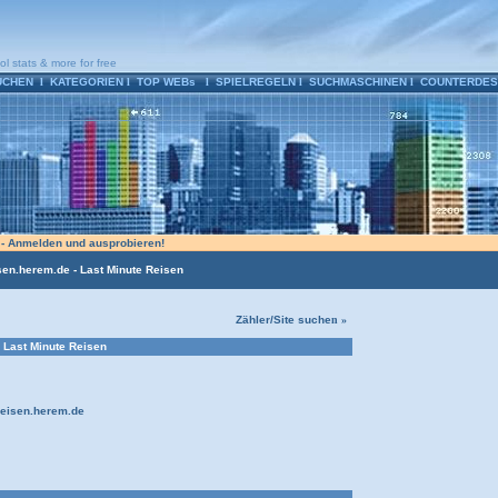
ol stats & more for free
UCHEN
l
KATEGORIEN
l
TOP WEBs
l
SPIELREGELN
l
SUCHMASCHINEN
l
COUNTERDES
n - Anmelden und ausprobieren!
sen.herem.de - Last Minute Reisen
Zähler/Site suche
n »
 Last Minute Reisen
reisen.herem.de