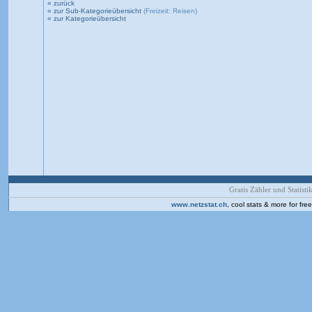
« zurück
« zur Sub-Kategorieübersicht
(Freizeit: Reisen)
« zur Kategorieübersicht
Gratis Zähler und Statistik
www.netzstat.ch
, cool stats & more for fr