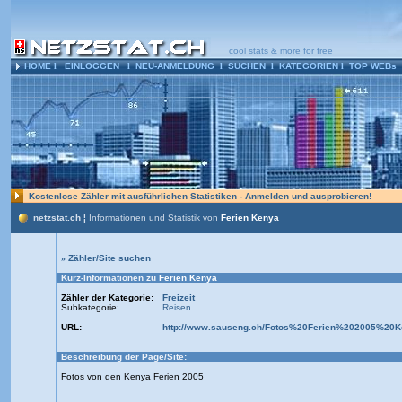
cool stats & more for free
HOME
l
EINLOGGEN
l
NEU-ANMELDUNG
l
SUCHEN
l
KATEGORIEN
l
TOP WEBs
Kostenlose Zähler mit ausführlichen Statistiken - Anmelden und ausprobieren!
netzstat.ch ¦
Informationen und Statistik von
Ferien Kenya
»
Zähler/Site suchen
Kurz-Informationen zu
Ferien Kenya
Zähler der Kategorie:
Freizeit
Subkategorie:
Reisen
URL:
http://www.sauseng.ch/Fotos%20Ferien%202005%20K
Beschreibung der Page/Site:
Fotos von den Kenya Ferien 2005