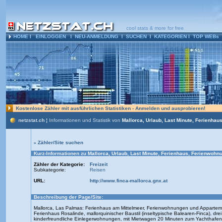
cool stats & more for free
HOME
l
EINLOGGEN
l
NEU-ANMELDUNG
l
SUCHEN
l
KATEGORIEN
l
TOP WEBs
Kostenlose Zähler mit ausführlichen Statistiken - Anmelden und ausprobieren!
netzstat.ch ¦
Informationen und Statistik von
Mallorca, Urlaub, Last Minute, Ferienhau
»
Zähler/Site suchen
Kurz-Informationen zu
Mallorca, Urlaub, Last Minute, Ferienhaus, Ferienwohnu
Zähler der Kategorie:
Freizeit
Subkategorie:
Reisen
URL:
http://www.finca-mallorca.gnx.at
Beschreibung der Page/Site:
Mallorca, Las Palmas: Ferienhaus am Mittelmeer, Ferienwohnungen und Appartem
Ferienhaus Rosalinde, mallorquinischer Baustil (inseltypische Balearen-Finca), dr
kinderfreundliche Einlegerwohnungen, mit Mietwagen 20 Minuten zum Yachthafen