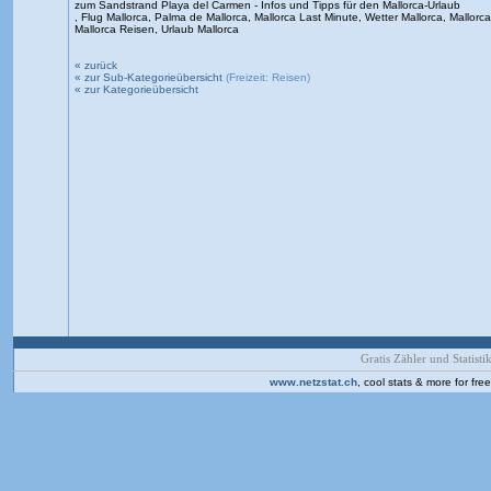
zum Sandstrand Playa del Carmen - Infos und Tipps für den Mallorca-Urlaub
, Flug Mallorca, Palma de Mallorca, Mallorca Last Minute, Wetter Mallorca, Mallorca W
Mallorca Reisen, Urlaub Mallorca
« zurück
« zur Sub-Kategorieübersicht
(Freizeit: Reisen)
« zur Kategorieübersicht
Gratis Zähler und Statistik
www.netzstat.ch
, cool stats & more for fr