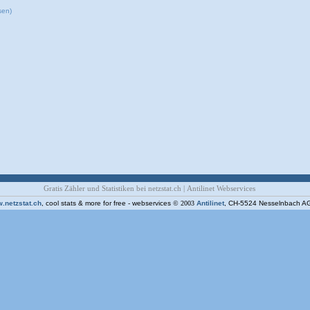
sen)
Gratis Zähler und Statistiken bei netzstat.ch
|
Antilinet Webservices
.netzstat.ch
, cool stats & more for free - webservices
© 2003
Antilinet
, CH-5524 Nesselnbach A