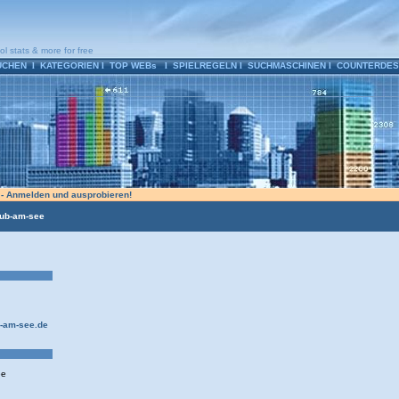
ol stats & more for free
UCHEN
l
KATEGORIEN
l
TOP WEBs
l
SPIELREGELN
l
SUCHMASCHINEN
l
COUNTERDES
n - Anmelden und ausprobieren!
aub-am-see
b-am-see.de
ee