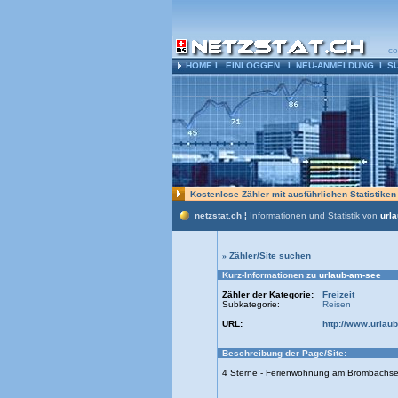
co
HOME
l
EINLOGGEN
l
NEU-ANMELDUNG
l
S
Kostenlose Zähler mit ausführlichen Statistike
netzstat.ch ¦
Informationen und Statistik von
url
»
Zähler/Site suchen
Kurz-Informationen zu
urlaub-am-see
Zähler der Kategorie:
Freizeit
Subkategorie:
Reisen
URL:
http://www.urlau
Beschreibung der Page/Site:
4 Sterne - Ferienwohnung am Brombachs