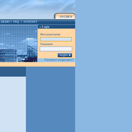
SUCHEN
.DEMO
l
FAQ
l
KONTAKT
» Login
Benutzername
Passwort
Passwort vergessen?