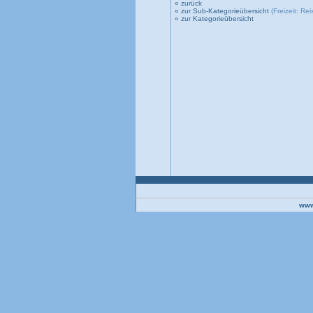
« zurück
« zur Sub-Kategorieübersicht
(Freizeit: Rei
« zur Kategorieübersicht
www