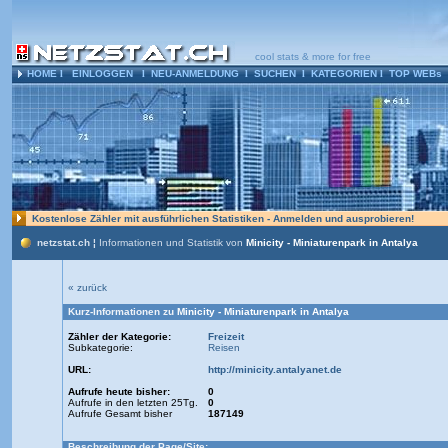
cool stats & more for free
HOME
l
EINLOGGEN
l
NEU-ANMELDUNG
l
SUCHEN
l
KATEGORIEN
l
TOP WEBs
Kostenlose Zähler mit ausführlichen Statistiken - Anmelden und ausprobieren!
netzstat.ch ¦
Informationen und Statistik von
Minicity - Miniaturenpark in Antalya
« zurück
Kurz-Informationen zu
Minicity - Miniaturenpark in Antalya
Zähler der Kategorie:
Freizeit
Subkategorie:
Reisen
URL:
http://minicity.antalyanet.de
Aufrufe heute bisher:
0
Aufrufe in den letzten 25Tg.
0
Aufrufe Gesamt bisher
187149
Beschreibung der Page/Site: