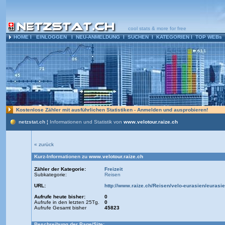
cool stats & more for free
HOME
l
EINLOGGEN
l
NEU-ANMELDUNG
l
SUCHEN
l
KATEGORIEN
l
TOP WEBs
Kostenlose Zähler mit ausführlichen Statistiken - Anmelden und ausprobieren!
netzstat.ch ¦
Informationen und Statistik von
www.velotour.raize.ch
« zurück
Kurz-Informationen zu
www.velotour.raize.ch
Zähler der Kategorie:
Freizeit
Subkategorie:
Reisen
URL:
http://www.raize.ch/Reisen/velo-eurasien/eurasie
Aufrufe heute bisher:
0
Aufrufe in den letzten 25Tg.
0
Aufrufe Gesamt bisher
45823
Beschreibung der Page/Site: