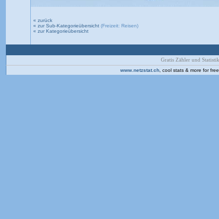
« zurück
« zur Sub-Kategorieübersicht
(Freizeit: Reisen)
« zur Kategorieübersicht
Gratis Zähler und Statistik
www.netzstat.ch
, cool stats & more for fr