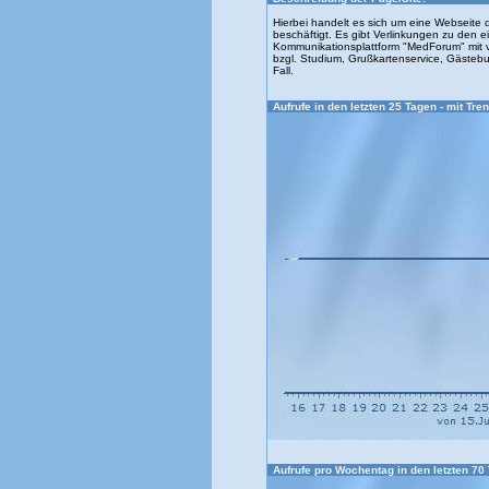
Hierbei handelt es sich um eine Webseite di
beschäftigt. Es gibt Verlinkungen zu den e
Kommunikationsplattform "MedForum" mit v
bzgl. Studium, Grußkartenservice, Gästebuc
Fall.
Aufrufe in den letzten 25 Tagen - mit Tren
Aufrufe pro Wochentag in den letzten 70