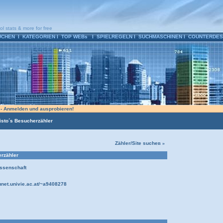
ol stats & more for free
UCHEN
l
KATEGORIEN
l
TOP WEBs
l
SPIELREGELN
l
SUCHMASCHINEN
l
COUNTERDES
n - Anmelden und ausprobieren!
isto´s Besucherzähler
Zähler/Site suche
n »
erzähler
ssenschaft
unet.univie.ac.at/~a9408278