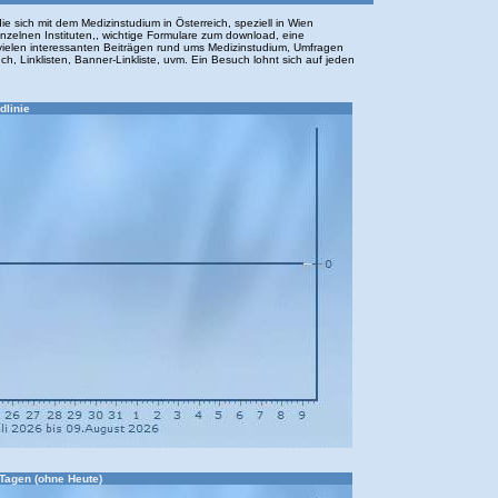
e sich mit dem Medizinstudium in Österreich, speziell in Wien
inzelnen Instituten,, wichtige Formulare zum download, eine
ielen interessanten Beiträgen rund ums Medizinstudium, Umfragen
h, Linklisten, Banner-Linkliste, uvm. Ein Besuch lohnt sich auf jeden
dlinie
 Tagen (ohne Heute)