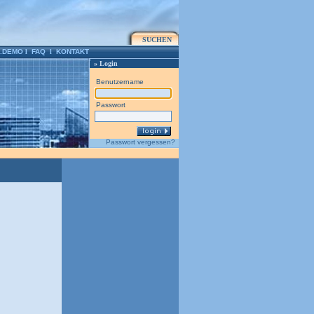
SUCHEN
.DEMO
l
FAQ
l
KONTAKT
» Login
Benutzername
Passwort
Passwort vergessen?