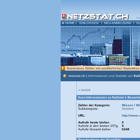
co
HOME
l
EINLOGGEN
l
NEU-ANMELDUNG
l
S
Kostenlose Zähler mit ausführlichen Statistike
netzstat.ch ¦
Informationen und Statistik von
Kall
« zurück
Kurz-Informationen zu
Kallisto´s Besuch
Zähler der Kategorie:
Wissen / Wi
Subkategorie:
Studium
URL:
http://www.
Aufrufe heute bisher:
0
Aufrufe in den letzten 25Tg.
0
Aufrufe Gesamt bisher
6348
Beschreibung der Page/Site: